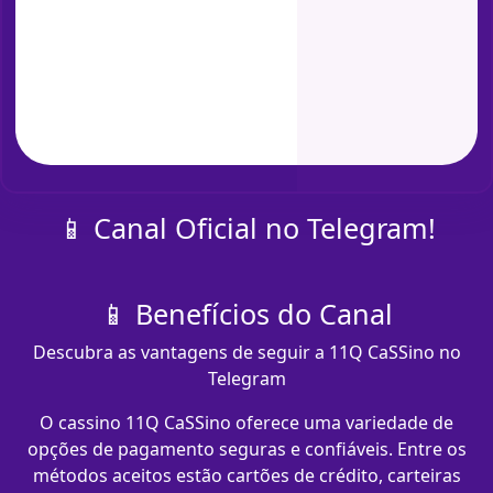
📱 Canal Oficial no Telegram!
📱 Benefícios do Canal
Descubra as vantagens de seguir a 11Q CaSSino no
Telegram
O cassino 11Q CaSSino oferece uma variedade de
opções de pagamento seguras e confiáveis. Entre os
métodos aceitos estão cartões de crédito, carteiras