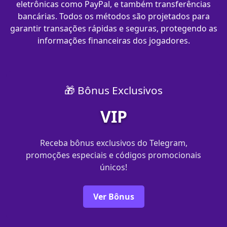
eletrônicas como PayPal, e também transferências
bancárias. Todos os métodos são projetados para
garantir transações rápidas e seguras, protegendo as
informações financeiras dos jogadores.
🎁 Bônus Exclusivos
VIP
Receba bônus exclusivos do Telegram,
promoções especiais e códigos promocionais
únicos!
Ver Bônus