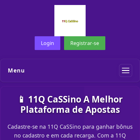
Login
Registrar-se
Menu
📱 11Q CaSSino A Melhor
Plataforma de Apostas
Cadastre-se na 11Q CaSSino para ganhar bônus
no cadastro e em cada recarga. Com a 11Q