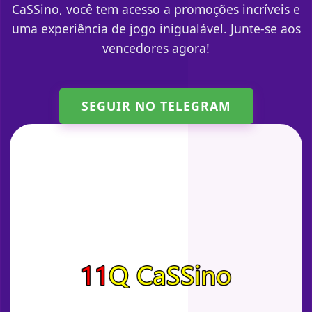
CaSSino, você tem acesso a promoções incríveis e
uma experiência de jogo inigualável. Junte-se aos
vencedores agora!
SEGUIR NO TELEGRAM