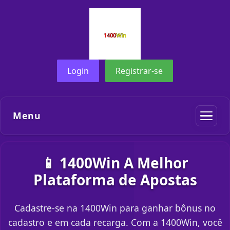
Login
Registrar-se
Menu
📱 1400Win A Melhor
Plataforma de Apostas
Cadastre-se na 1400Win para ganhar bônus no
cadastro e em cada recarga. Com a 1400Win, você