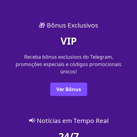
🎁 Bônus Exclusivos
VIP
Receba bônus exclusivos do Telegram,
promoções especiais e códigos promocionais
únicos!
Ver Bônus
📢 Notícias em Tempo Real
24/7