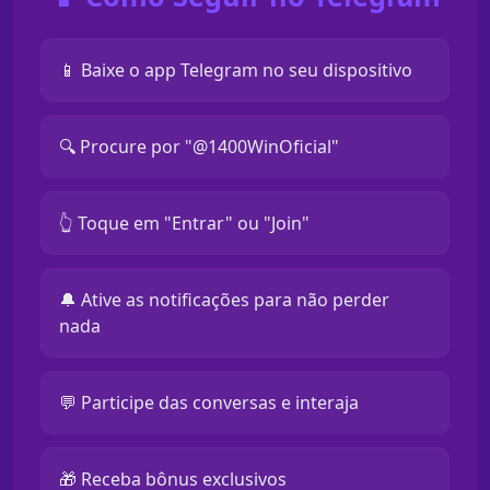
📱 Baixe o app Telegram no seu dispositivo
🔍 Procure por "@1400WinOficial"
👆 Toque em "Entrar" ou "Join"
🔔 Ative as notificações para não perder
nada
💬 Participe das conversas e interaja
🎁 Receba bônus exclusivos