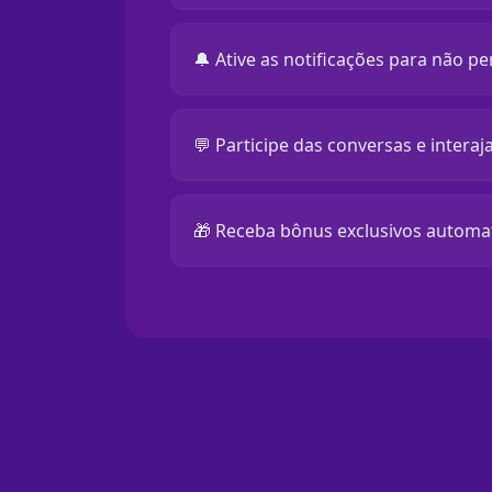
🔔 Ative as notificações para não p
💬 Participe das conversas e interaj
🎁 Receba bônus exclusivos autom