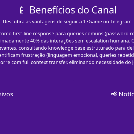
📱 Benefícios do Canal
Descubra as vantagens de seguir a 17Game no Telegram
omo first-line response para queries comuns (password res
oximadamente 40% das interações sem escalation humana. O
relevantes, consultando knowledge base estruturado para de
tificam frustração (linguagem emocional, queries repetida
re com full context transfer, eliminando necessidade do j
sivos
📢 Notí