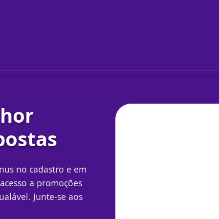
lhor
postas
nus no cadastro e em
 acesso a promoções
ualável. Junte-se aos