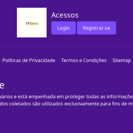
Acessos
Login
Registrar-se
Políticas de Privacidade
Termos e Condições
Sitemap
de
suários e está empenhada em proteger todas as informaçõe
os coletados são utilizados exclusivamente para fins de m