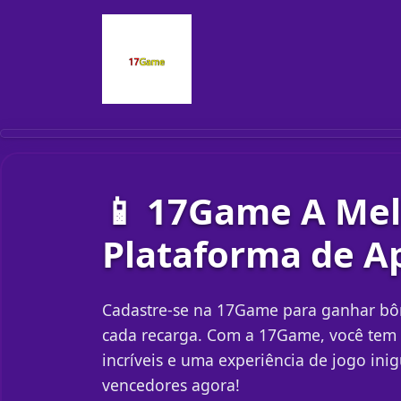
📱 17Game A Me
Plataforma de A
Cadastre-se na 17Game para ganhar bô
cada recarga. Com a 17Game, você tem
incríveis e uma experiência de jogo inig
vencedores agora!