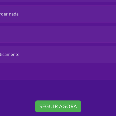
erder nada
a
aticamente
SEGUIR AGORA