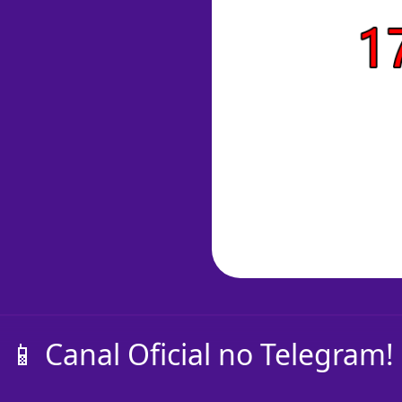
📱 Canal Oficial no Telegram!