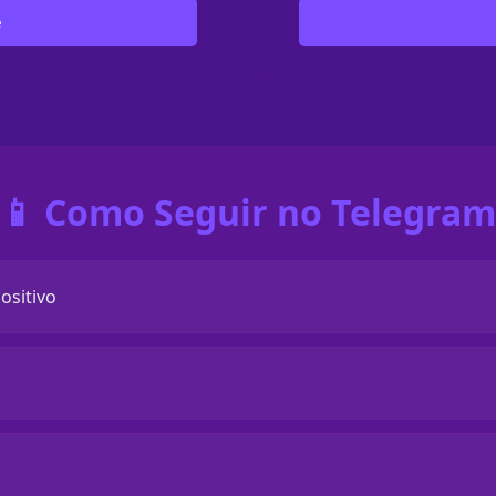
e
📱 Como Seguir no Telegram
ositivo