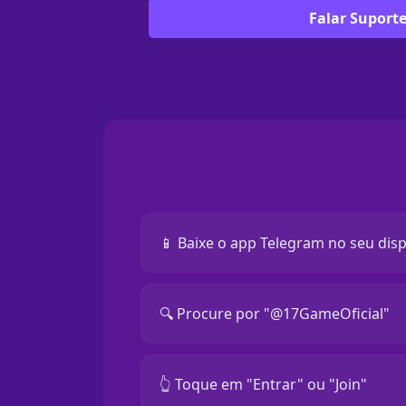
Falar Suport
📱 Baixe o app Telegram no seu disp
🔍 Procure por "@17GameOficial"
👆 Toque em "Entrar" ou "Join"