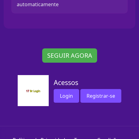
automaticamente
SEGUIR AGORA
Acessos
Login
Registrar-se