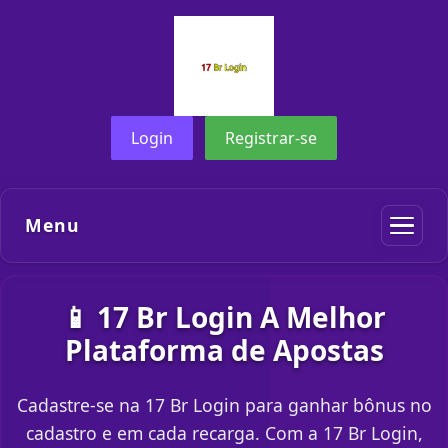
Login
Registrar-se
Menu
📱 17 Br Login A Melhor
Plataforma de Apostas
Cadastre-se na 17 Br Login para ganhar bônus no
cadastro e em cada recarga. Com a 17 Br Login,