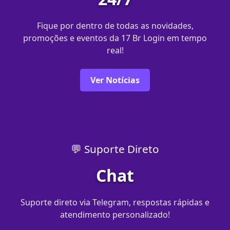
Fique por dentro de todas as novidades,
promoções e eventos da 17 Br Login em tempo
real!
Ver Notícias
💬 Suporte Direto
Chat
Suporte direto via Telegram, respostas rápidas e
atendimento personalizado!