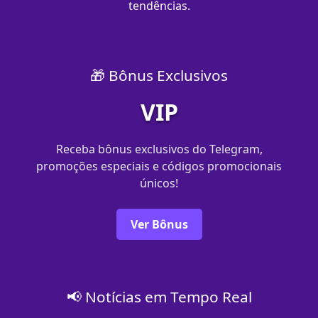
tendências.
🎁 Bônus Exclusivos
VIP
Receba bônus exclusivos do Telegram,
promoções especiais e códigos promocionais
únicos!
Ver Bônus
📢 Notícias em Tempo Real