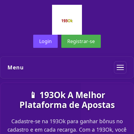
Login
Registrar-se
Menu
📱 193Ok A Melhor
Plataforma de Apostas
Cadastre-se na 193Ok para ganhar bônus no
cadastro e em cada recarga. Com a 193Ok, você