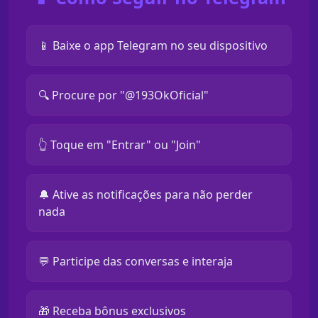
📱 Baixe o app Telegram no seu dispositivo
🔍 Procure por "@193OkOficial"
👆 Toque em "Entrar" ou "Join"
🔔 Ative as notificações para não perder
nada
💬 Participe das conversas e interaja
🎁 Receba bônus exclusivos