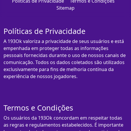
Políticas de Privacidade
Termos e Condições
Sitemap
Políticas de Privacidade
A 193Ok valoriza a privacidade de seus usuários e está
empenhada em proteger todas as informações
pessoais fornecidas durante o uso de nossos canais de
comunicação. Todos os dados coletados são utilizados
exclusivamente para fins de melhoria contínua da
experiência de nossos jogadores.
Termos e Condições
Os usuários da 193Ok concordam em respeitar todas
as regras e regulamentos estabelecidos. É importante