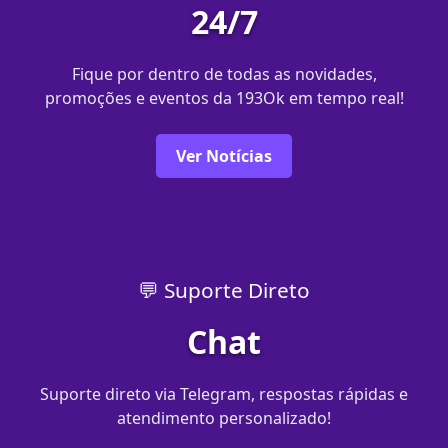
24/7
Fique por dentro de todas as novidades,
promoções e eventos da 193Ok em tempo real!
Ver Notícias
💬 Suporte Direto
Chat
Suporte direto via Telegram, respostas rápidas e
atendimento personalizado!