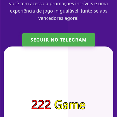
você tem acesso a promoções incríveis e uma
experiência de jogo inigualável. Junte-se aos
vencedores agora!
SEGUIR NO TELEGRAM