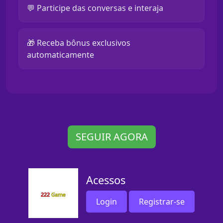
💬 Participe das conversas e interaja
🎁 Receba bônus exclusivos
automaticamente
SEGUIR AGORA
Acessos
Login
Registrar-se