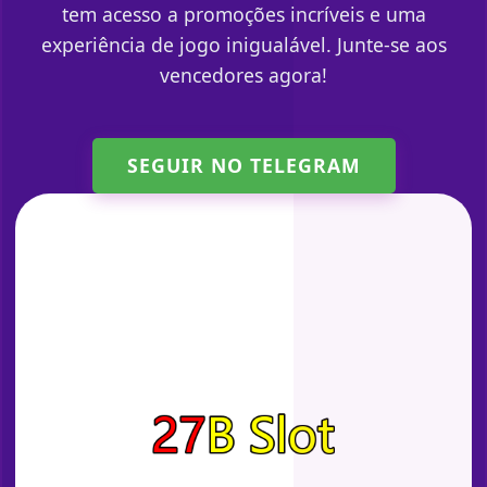
tem acesso a promoções incríveis e uma
experiência de jogo inigualável. Junte-se aos
vencedores agora!
SEGUIR NO TELEGRAM