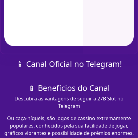
📱 Canal Oficial no Telegram!
📱 Benefícios do Canal
Descubra as vantagens de seguir a 27B Slot no
Telegram
Ou caça-níqueis, são jogos de cassino extremamente
populares, conhecidos pela sua facilidade de jogar,
gráficos vibrantes e possibilidade de prêmios enormes.