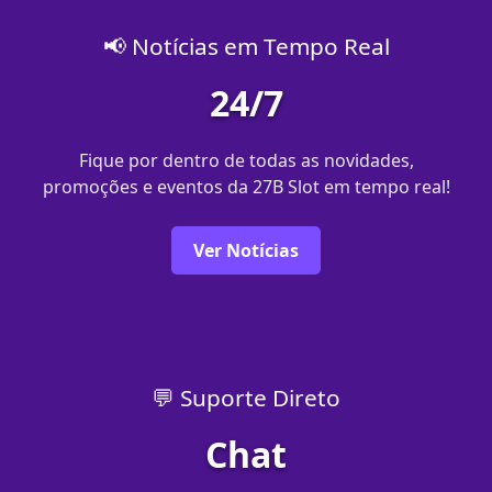
📢 Notícias em Tempo Real
24/7
Fique por dentro de todas as novidades,
promoções e eventos da 27B Slot em tempo real!
Ver Notícias
💬 Suporte Direto
Chat