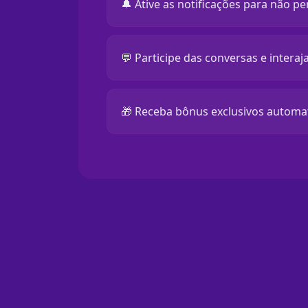
🔔 Ative as notificações para não p
💬 Participe das conversas e interaj
🎁 Receba bônus exclusivos autom