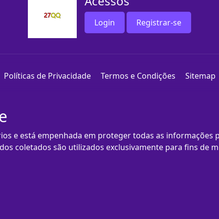
Acessos
Login
Registrar-se
Políticas de Privacidade
Termos e Condições
Sitemap
de
ários e está empenhada em proteger todas as informações p
os coletados são utilizados exclusivamente para fins de m