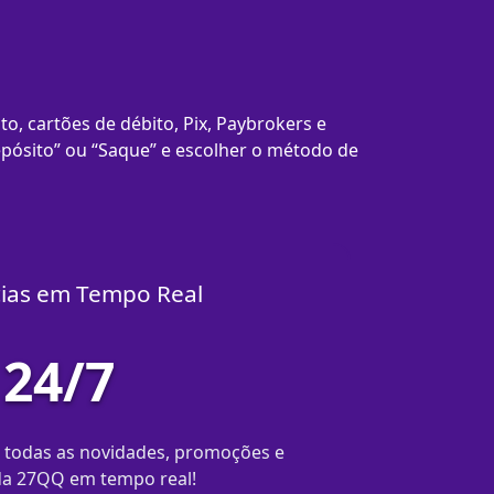
o, cartões de débito, Pix, Paybrokers e
epósito” ou “Saque” e escolher o método de
cias em Tempo Real
24/7
e todas as novidades, promoções e
da 27QQ em tempo real!