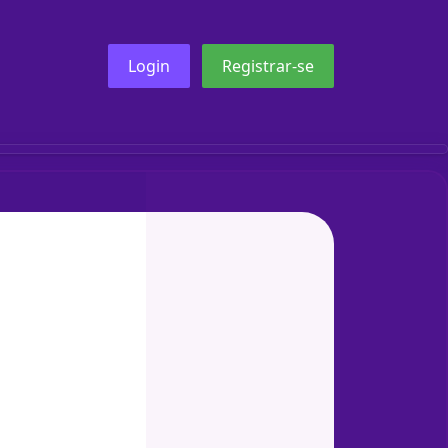
Login
Registrar-se