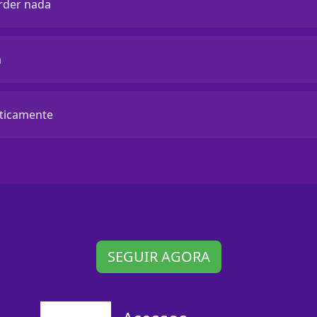
erder nada
a
aticamente
SEGUIR AGORA