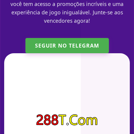
você tem acesso a promoções incríveis e uma
experiência de jogo inigualável. Junte-se aos
vencedores agora!
SEGUIR NO TELEGRAM