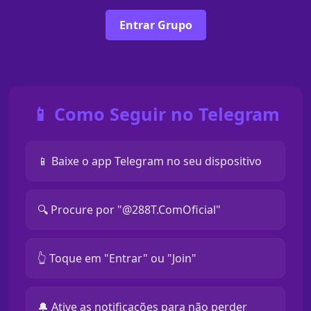
Entrar Grupo
📱 Como Seguir no Telegram
📱 Baixe o app Telegram no seu dispositivo
🔍 Procure por "@288T.ComOficial"
👆 Toque em "Entrar" ou "Join"
🔔 Ative as notificações para não perder