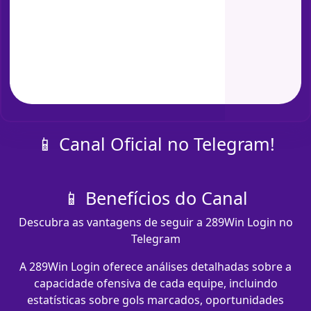
📱 Canal Oficial no Telegram!
📱 Benefícios do Canal
Descubra as vantagens de seguir a 289Win Login no
Telegram
A 289Win Login oferece análises detalhadas sobre a
capacidade ofensiva de cada equipe, incluindo
estatísticas sobre gols marcados, oportunidades