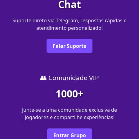
Chat
Suporte direto via Telegram, respostas rápidas e
atendimento personalizado!
Falar Suporte
👥 Comunidade VIP
1000+
Junte-se a uma comunidade exclusiva de
jogadores e compartilhe experiências!
Entrar Grupo