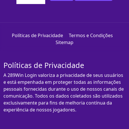
Políticas de Privacidade
Termos e Condições
Sitemap
Políticas de Privacidade
A 289Win Login valoriza a privacidade de seus usuários
e está empenhada em proteger todas as informações
pessoais fornecidas durante o uso de nossos canais de
comunicação. Todos os dados coletados são utilizados
exclusivamente para fins de melhoria contínua da
experiência de nossos jogadores.