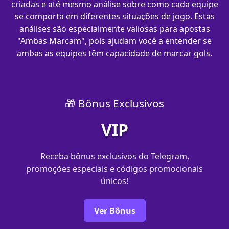
criadas e até mesmo análise sobre como cada equipe
se comporta em diferentes situações de jogo. Estas
análises são especialmente valiosas para apostas
"Ambas Marcam", pois ajudam você a entender se
ambas as equipes têm capacidade de marcar gols.
🎁 Bônus Exclusivos
VIP
Receba bônus exclusivos do Telegram,
promoções especiais e códigos promocionais
únicos!
Ver Bônus