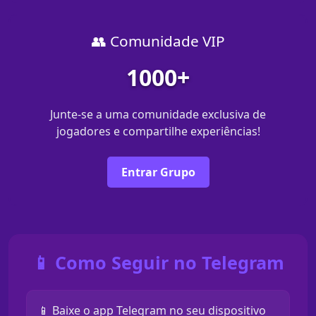
👥 Comunidade VIP
1000+
Junte-se a uma comunidade exclusiva de
jogadores e compartilhe experiências!
Entrar Grupo
📱 Como Seguir no Telegram
📱 Baixe o app Telegram no seu dispositivo