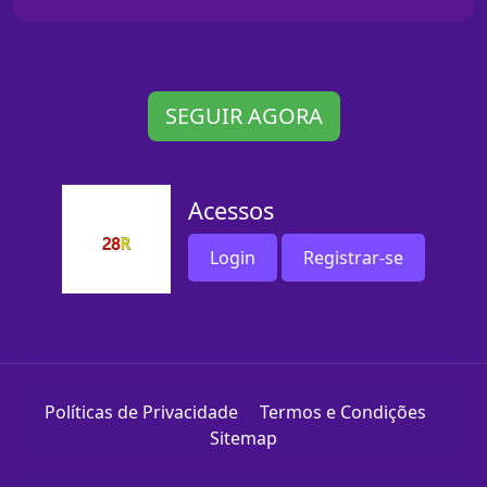
SEGUIR AGORA
Acessos
Login
Registrar-se
Políticas de Privacidade
Termos e Condições
Sitemap