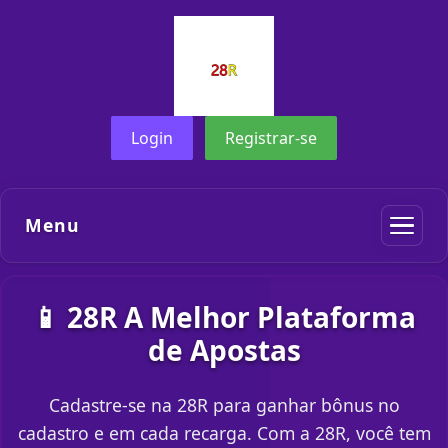
Login
Registrar-se
Menu
📱 28R A Melhor Plataforma
de Apostas
Cadastre-se na 28R para ganhar bônus no
cadastro e em cada recarga. Com a 28R, você tem