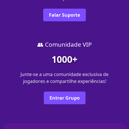
Falar Suporte
👥 Comunidade VIP
1000+
Junte-se a uma comunidade exclusiva de
jogadores e compartilhe experiências!
Entrar Grupo