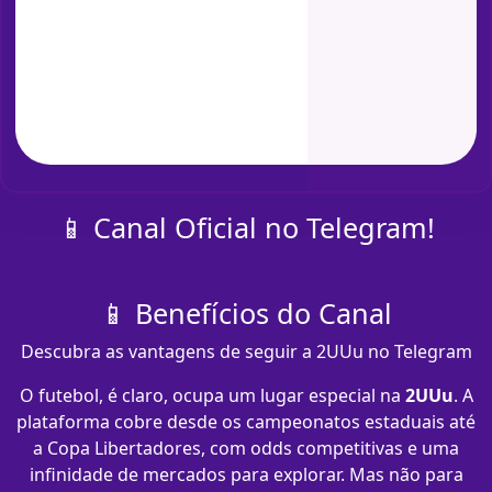
📱 Canal Oficial no Telegram!
📱 Benefícios do Canal
Descubra as vantagens de seguir a 2UUu no Telegram
O futebol, é claro, ocupa um lugar especial na
2UUu
. A
plataforma cobre desde os campeonatos estaduais até
a Copa Libertadores, com odds competitivas e uma
infinidade de mercados para explorar. Mas não para