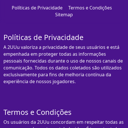
Políticas de Privacidade
Termos e Condições
Sitemap
Políticas de Privacidade
A 2UUu valoriza a privacidade de seus usuários e está
empenhada em proteger todas as informações
pessoais fornecidas durante o uso de nossos canais de
comunicação. Todos os dados coletados são utilizados
exclusivamente para fins de melhoria contínua da
experiência de nossos jogadores.
Termos e Condições
Os usuários da 2UUu concordam em respeitar todas as