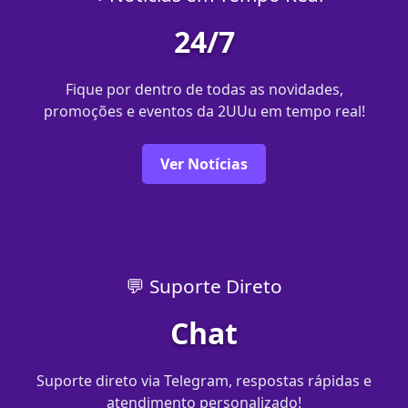
24/7
Fique por dentro de todas as novidades,
promoções e eventos da 2UUu em tempo real!
Ver Notícias
💬 Suporte Direto
Chat
Suporte direto via Telegram, respostas rápidas e
atendimento personalizado!