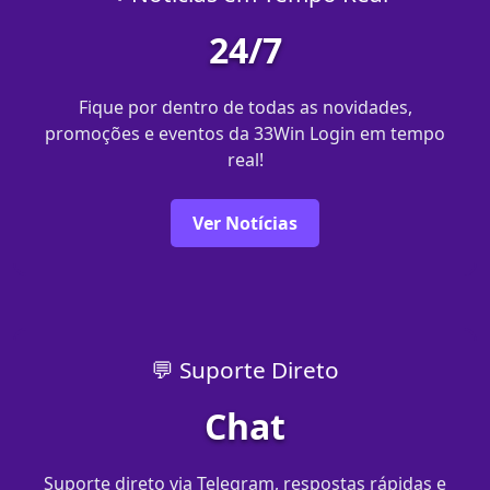
24/7
Fique por dentro de todas as novidades,
promoções e eventos da 33Win Login em tempo
real!
Ver Notícias
💬 Suporte Direto
Chat
Suporte direto via Telegram, respostas rápidas e