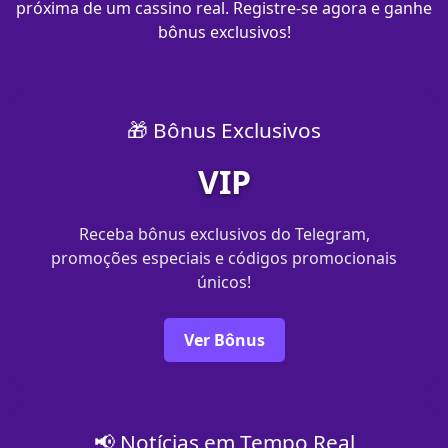
próxima de um cassino real. Registre-se agora e ganhe
bônus exclusivos!
🎁 Bônus Exclusivos
VIP
Receba bônus exclusivos do Telegram,
promoções especiais e códigos promocionais
únicos!
Ver Bônus
📢 Notícias em Tempo Real