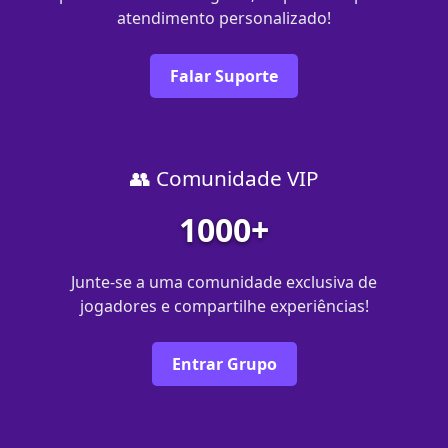
atendimento personalizado!
Falar Suporte
👥 Comunidade VIP
1000+
Junte-se a uma comunidade exclusiva de
jogadores e compartilhe experiências!
Entrar Grupo