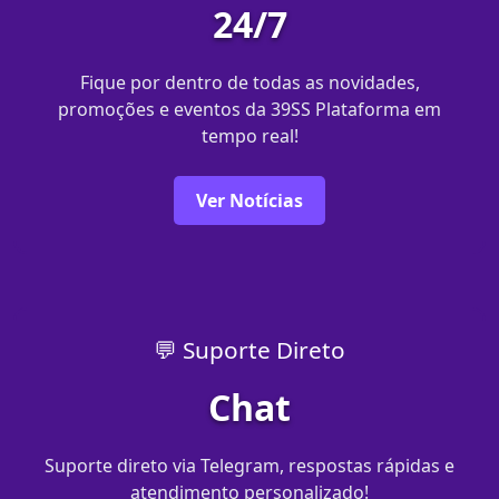
24/7
Fique por dentro de todas as novidades,
promoções e eventos da 39SS Plataforma em
tempo real!
Ver Notícias
💬 Suporte Direto
Chat
Suporte direto via Telegram, respostas rápidas e
atendimento personalizado!