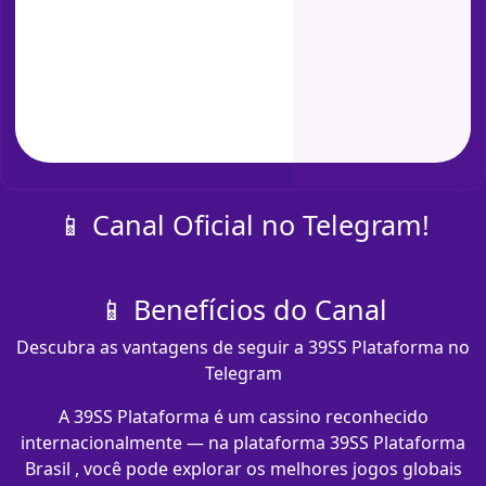
📱 Canal Oficial no Telegram!
📱 Benefícios do Canal
Descubra as vantagens de seguir a 39SS Plataforma no
Telegram
A 39SS Plataforma é um cassino reconhecido
internacionalmente — na plataforma 39SS Plataforma
Brasil , você pode explorar os melhores jogos globais