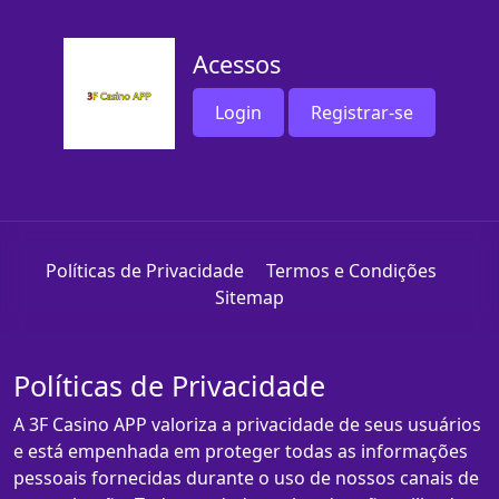
Acessos
Login
Registrar-se
Políticas de Privacidade
Termos e Condições
Sitemap
Políticas de Privacidade
A 3F Casino APP valoriza a privacidade de seus usuários
e está empenhada em proteger todas as informações
pessoais fornecidas durante o uso de nossos canais de