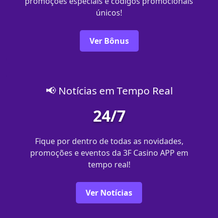
promoções especiais e códigos promocionais
únicos!
Ver Bônus
📢 Notícias em Tempo Real
24/7
Fique por dentro de todas as novidades,
promoções e eventos da 3F Casino APP em
tempo real!
Ver Notícias