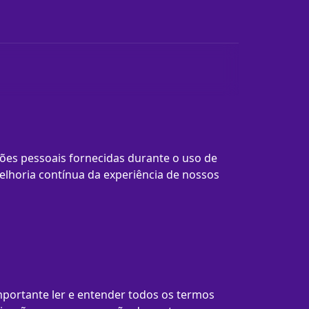
ões pessoais fornecidas durante o uso de
elhoria contínua da experiência de nossos
portante ler e entender todos os termos