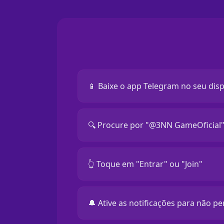
📱 Baixe o app Telegram no seu disp
🔍 Procure por "@3NN GameOficial
👆 Toque em "Entrar" ou "Join"
🔔 Ative as notificações para não p