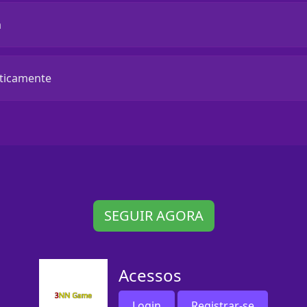
a
aticamente
SEGUIR AGORA
Acessos
Login
Registrar-se