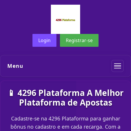
Login
Registrar-se
Menu
📱 4296 Plataforma A Melhor
Plataforma de Apostas
Cadastre-se na 4296 Plataforma para ganhar
bônus no cadastro e em cada recarga. Com a