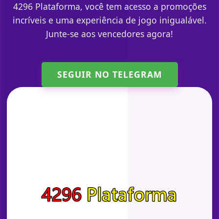
4296 Plataforma, você tem acesso a promoções
incríveis e uma experiência de jogo inigualável.
Junte-se aos vencedores agora!
SEGUIR NO TELEGRAM