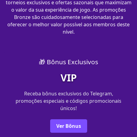
torneios exclusivos e ofertas sazonais que maximizam
o valor da sua experiência de jogo. As promoções
Bronze são cuidadosamente selecionadas para
oferecer o melhor valor possível aos membros deste
nível.
🎁 Bônus Exclusivos
VIP
Receba bônus exclusivos do Telegram,
promoções especiais e códigos promocionais
únicos!
Ver Bônus