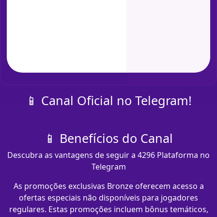
📱 Canal Oficial no Telegram!
📱 Benefícios do Canal
Descubra as vantagens de seguir a 4296 Plataforma no
Telegram
As promoções exclusivas Bronze oferecem acesso a
ofertas especiais não disponíveis para jogadores
regulares. Estas promoções incluem bônus temáticos,