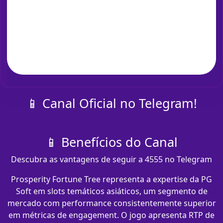
📱 Canal Oficial no Telegram!
📱 Benefícios do Canal
Descubra as vantagens de seguir a 4555 no Telegram
Prosperity Fortune Tree representa a expertise da PG
Soft em slots temáticos asiáticos, um segmento de
mercado com performance consistentemente superior
em métricas de engagement. O jogo apresenta RTP de