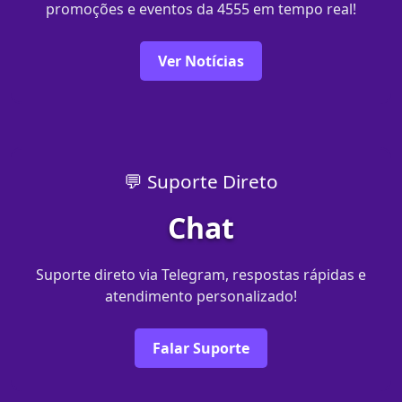
promoções e eventos da 4555 em tempo real!
Ver Notícias
💬 Suporte Direto
Chat
Suporte direto via Telegram, respostas rápidas e
atendimento personalizado!
Falar Suporte