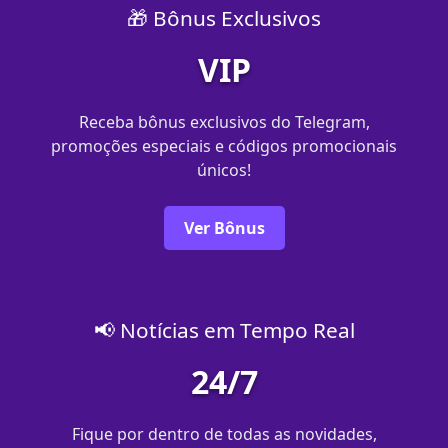
🎁 Bônus Exclusivos
VIP
Receba bônus exclusivos do Telegram,
promoções especiais e códigos promocionais
únicos!
Ver Bônus
📢 Notícias em Tempo Real
24/7
Fique por dentro de todas as novidades,