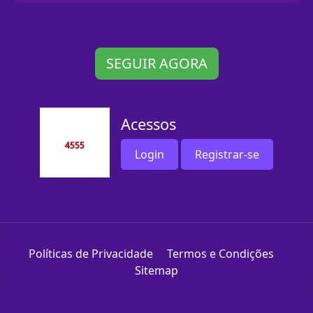
SEGUIR AGORA
Acessos
Login
Registrar-se
Políticas de Privacidade
Termos e Condições
Sitemap