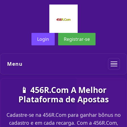
Login
Registrar-se
Menu
📱 456R.Com A Melhor
Plataforma de Apostas
Cadastre-se na 456R.Com para ganhar bônus no
cadastro e em cada recarga. Com a 456R.Com,