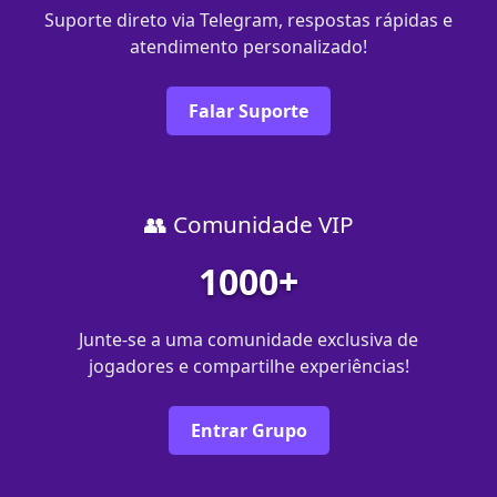
Suporte direto via Telegram, respostas rápidas e
atendimento personalizado!
Falar Suporte
👥 Comunidade VIP
1000+
Junte-se a uma comunidade exclusiva de
jogadores e compartilhe experiências!
Entrar Grupo