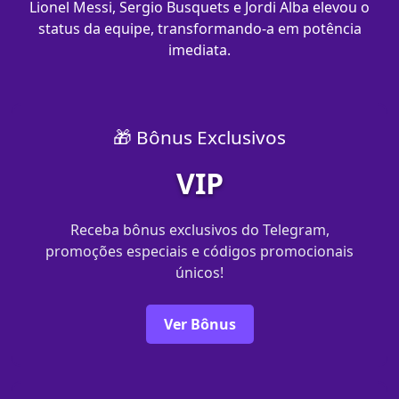
Lionel Messi, Sergio Busquets e Jordi Alba elevou o
status da equipe, transformando-a em potência
imediata.
🎁 Bônus Exclusivos
VIP
Receba bônus exclusivos do Telegram,
promoções especiais e códigos promocionais
únicos!
Ver Bônus