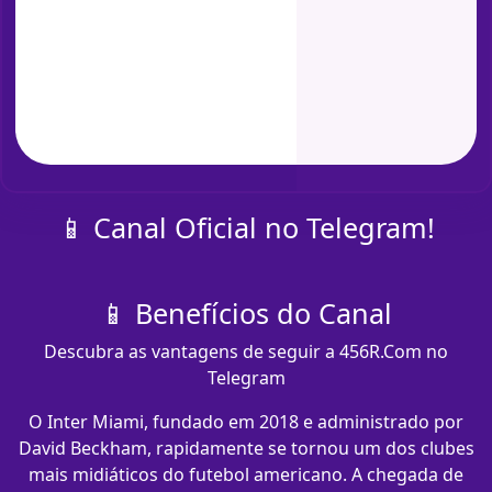
📱 Canal Oficial no Telegram!
📱 Benefícios do Canal
Descubra as vantagens de seguir a 456R.Com no
Telegram
O Inter Miami, fundado em 2018 e administrado por
David Beckham, rapidamente se tornou um dos clubes
mais midiáticos do futebol americano. A chegada de