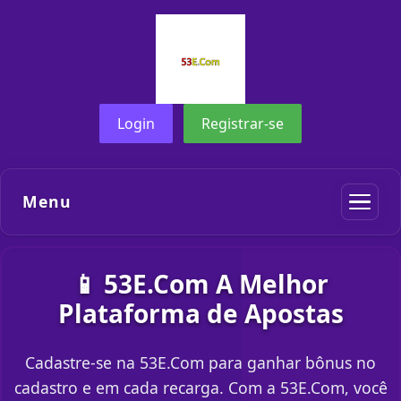
Login
Registrar-se
Menu
📱 53E.Com A Melhor
Plataforma de Apostas
Cadastre-se na 53E.Com para ganhar bônus no
cadastro e em cada recarga. Com a 53E.Com, você