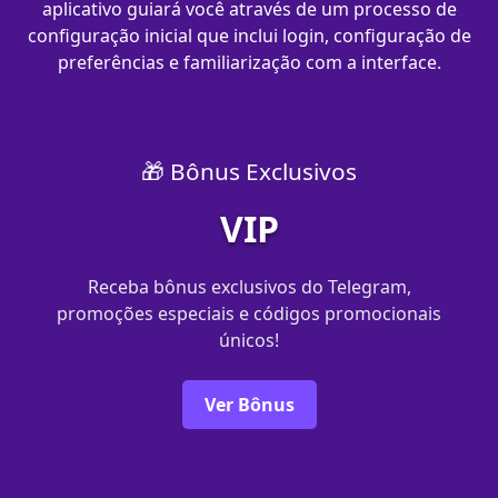
aplicativo guiará você através de um processo de
configuração inicial que inclui login, configuração de
preferências e familiarização com a interface.
🎁 Bônus Exclusivos
VIP
Receba bônus exclusivos do Telegram,
promoções especiais e códigos promocionais
únicos!
Ver Bônus