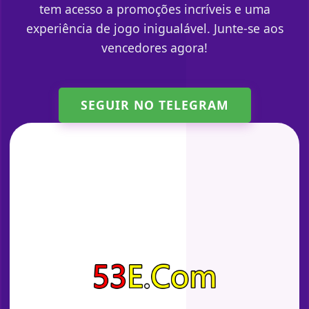
tem acesso a promoções incríveis e uma
experiência de jogo inigualável. Junte-se aos
vencedores agora!
SEGUIR NO TELEGRAM