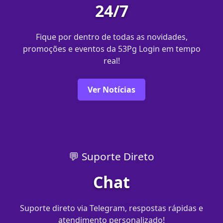
24/7
Fique por dentro de todas as novidades,
promoções e eventos da 53Pg Login em tempo
real!
Ver Notícias
💬 Suporte Direto
Chat
Suporte direto via Telegram, respostas rápidas e
atendimento personalizado!