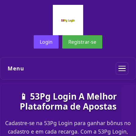
Login
Registrar-se
Menu
📱 53Pg Login A Melhor
Plataforma de Apostas
Cadastre-se na 53Pg Login para ganhar bônus no
cadastro e em cada recarga. Com a 53Pg Login,