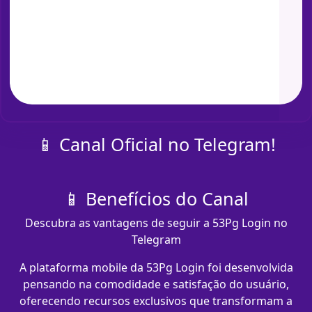
📱 Canal Oficial no Telegram!
📱 Benefícios do Canal
Descubra as vantagens de seguir a 53Pg Login no
Telegram
A plataforma mobile da 53Pg Login foi desenvolvida
pensando na comodidade e satisfação do usuário,
oferecendo recursos exclusivos que transformam a