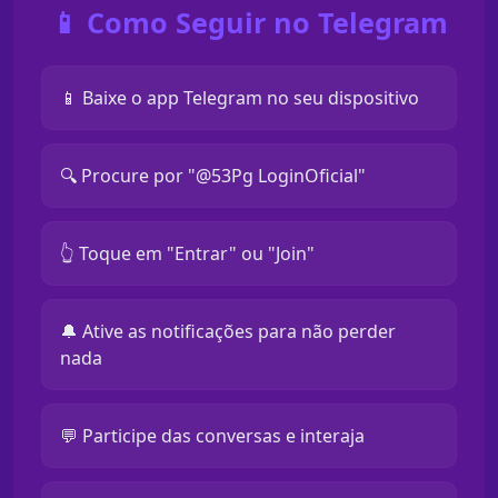
📱 Como Seguir no Telegram
📱 Baixe o app Telegram no seu dispositivo
🔍 Procure por "@53Pg LoginOficial"
👆 Toque em "Entrar" ou "Join"
🔔 Ative as notificações para não perder
nada
💬 Participe das conversas e interaja