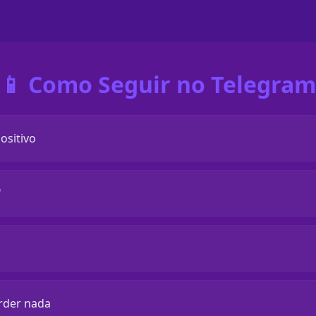
📱 Como Seguir no Telegram
ositivo
"
erder nada