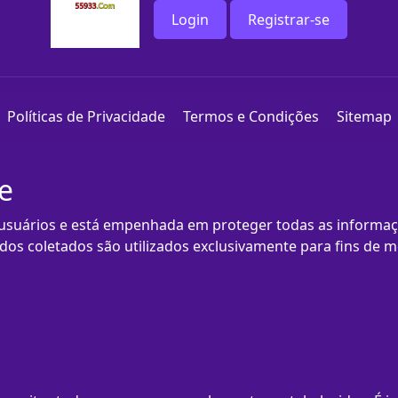
Login
Registrar-se
Políticas de Privacidade
Termos e Condições
Sitemap
de
s usuários e está empenhada em proteger todas as informaç
os coletados são utilizados exclusivamente para fins de m