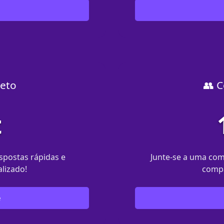
reto
👥 
t
espostas rápidas e
Junte-se a uma com
lizado!
compa
e