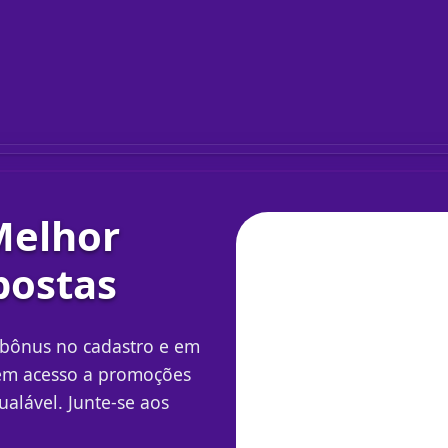
Melhor
postas
 bônus no cadastro e em
tem acesso a promoções
ualável. Junte-se aos