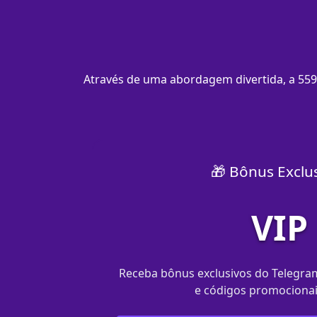
Através de uma abordagem divertida, a 559
🎁 Bônus Exclu
VIP
Receba bônus exclusivos do Telegra
e códigos promocionai