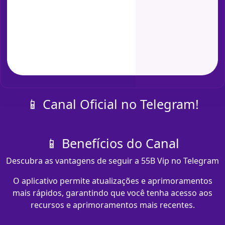
📱 Canal Oficial no Telegram!
📱 Benefícios do Canal
Descubra as vantagens de seguir a 55B Vip no Telegram
O aplicativo permite atualizações e aprimoramentos
mais rápidos, garantindo que você tenha acesso aos
recursos e aprimoramentos mais recentes.