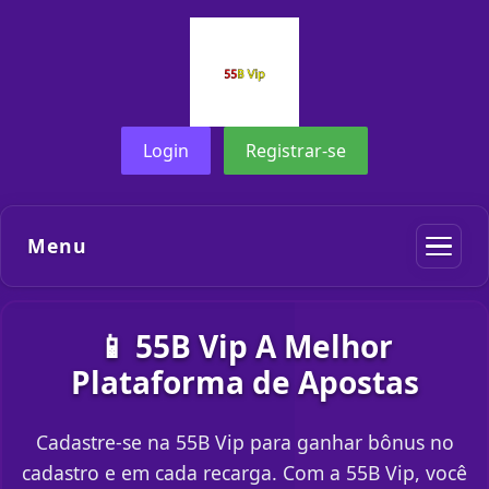
Login
Registrar-se
Menu
📱 55B Vip A Melhor
Plataforma de Apostas
Cadastre-se na 55B Vip para ganhar bônus no
cadastro e em cada recarga. Com a 55B Vip, você