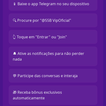
📱 Baixe o app Telegram no seu dispositivo
🔍 Procure por "@55B VipOficial"
👆 Toque em "Entrar" ou "Join"
🔔 Ative as notificações para não perder
nada
💬 Participe das conversas e interaja
🎁 Receba bônus exclusivos
automaticamente