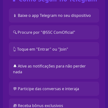
📱 Baixe o app Telegram no seu dispositivo
🔍 Procure por "@55C ComOficial"
👆 Toque em "Entrar" ou "Join"
🔔 Ative as notificações para não perder
nada
💬 Participe das conversas e interaja
🎁 Receba bônus exclusivos