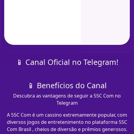
📱 Canal Oficial no Telegram!
📱 Benefícios do Canal
Descubra as vantagens de seguir a 55C Com no
Telegram
A 55C Com é um cassino extremamente popular, com
diversos jogos de entretenimento no plataforma 55C
Com Brasil , cheios de diversão e prêmios generosos.