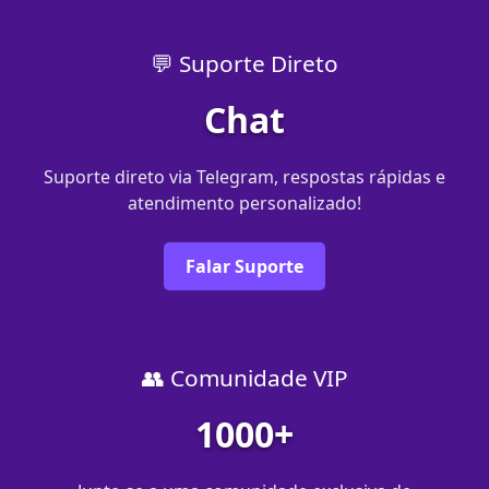
💬 Suporte Direto
Chat
Suporte direto via Telegram, respostas rápidas e
atendimento personalizado!
Falar Suporte
👥 Comunidade VIP
1000+