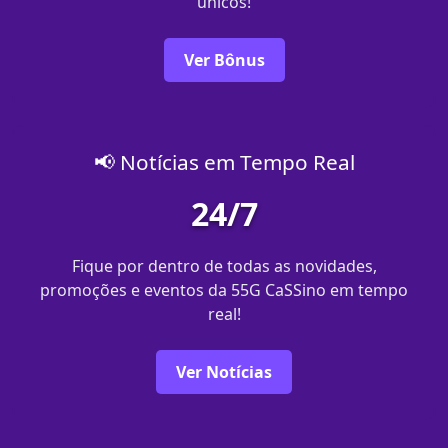
únicos!
Ver Bônus
📢 Notícias em Tempo Real
24/7
Fique por dentro de todas as novidades,
promoções e eventos da 55G CaSSino em tempo
real!
Ver Notícias