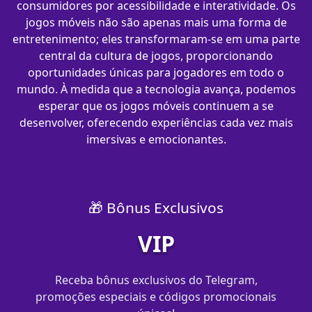
consumidores por acessibilidade e interatividade. Os
jogos móveis não são apenas mais uma forma de
entretenimento; eles transformaram-se em uma parte
central da cultura de jogos, proporcionando
oportunidades únicas para jogadores em todo o
mundo. À medida que a tecnologia avança, podemos
esperar que os jogos móveis continuem a se
desenvolver, oferecendo experiências cada vez mais
imersivas e emocionantes.
🎁 Bônus Exclusivos
VIP
Receba bônus exclusivos do Telegram,
promoções especiais e códigos promocionais