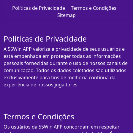
Políticas de Privacidade
Termos e Condições
Sitemap
Políticas de Privacidade
A 55Win APP valoriza a privacidade de seus usuários e
está empenhada em proteger todas as informações
pessoais fornecidas durante o uso de nossos canais de
comunicação. Todos os dados coletados são utilizados
exclusivamente para fins de melhoria contínua da
experiência de nossos jogadores.
Termos e Condições
Os usuários da 55Win APP concordam em respeitar