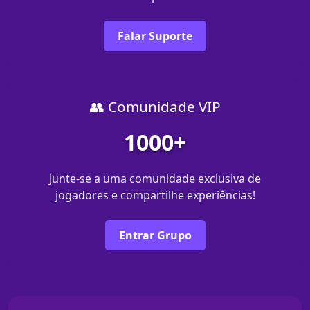
Falar Suporte
👥 Comunidade VIP
1000+
Junte-se a uma comunidade exclusiva de
jogadores e compartilhe experiências!
Entrar Grupo