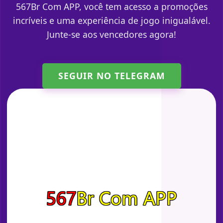
567Br Com APP, você tem acesso a promoções
incríveis e uma experiência de jogo inigualável.
Junte-se aos vencedores agora!
SEGUIR NO TELEGRAM