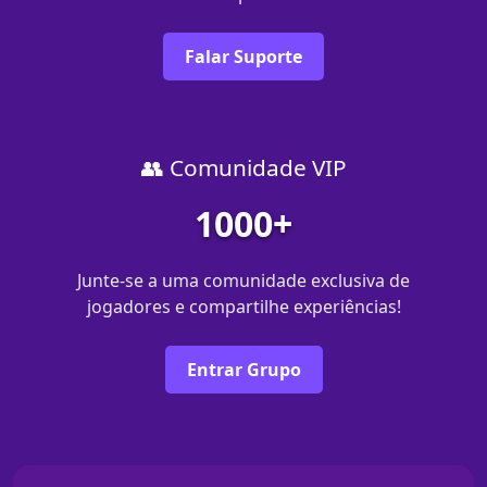
Falar Suporte
👥 Comunidade VIP
1000+
Junte-se a uma comunidade exclusiva de
jogadores e compartilhe experiências!
Entrar Grupo