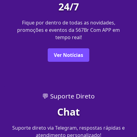
24/7
Fique por dentro de todas as novidades,
promoções e eventos da 567Br Com APP em
tempo real!
Ver Notícias
💬 Suporte Direto
Chat
Suporte direto via Telegram, respostas rápidas e
atendimento personalizado!