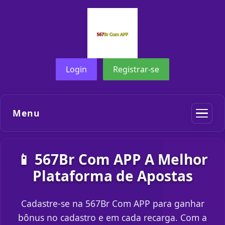
Login
Registrar-se
Menu
📱 567Br Com APP A Melhor
Plataforma de Apostas
Cadastre-se na 567Br Com APP para ganhar
bônus no cadastro e em cada recarga. Com a