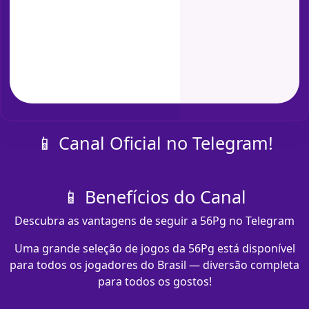
📱 Canal Oficial no Telegram!
📱 Benefícios do Canal
Descubra as vantagens de seguir a 56Pg no Telegram
Uma grande seleção de jogos da 56Pg está disponível
para todos os jogadores do Brasil — diversão completa
para todos os gostos!