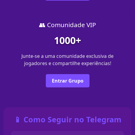
👥 Comunidade VIP
1000+
Junte-se a uma comunidade exclusiva de
jogadores e compartilhe experiências!
Entrar Grupo
📱 Como Seguir no Telegram