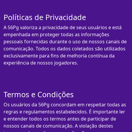
Políticas de Privacidade
A 56Pg valoriza a privacidade de seus usuários e está
empenhada em proteger todas as informações
pessoais fornecidas durante o uso de nossos canais de
comunicação. Todos os dados coletados são utilizados
exclusivamente para fins de melhoria contínua da
experiência de nossos jogadores.
Termos e Condições
Os usuários da 56Pg concordam em respeitar todas as
regras e regulamentos estabelecidos. É importante ler
e entender todos os termos antes de participar de
nossos canais de comunicação. A violação destes