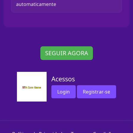
automaticamente
SEGUIR AGORA
Acessos
Login
Registrar-se