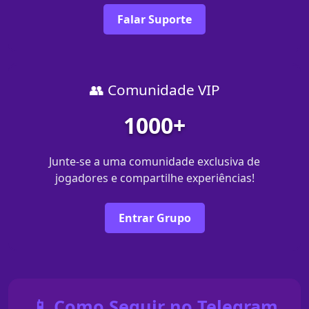
Falar Suporte
👥 Comunidade VIP
1000+
Junte-se a uma comunidade exclusiva de
jogadores e compartilhe experiências!
Entrar Grupo
📱 Como Seguir no Telegram