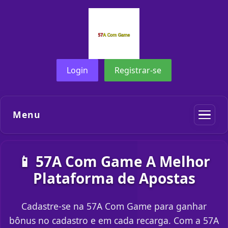
Login
Registrar-se
Menu
📱 57A Com Game A Melhor
Plataforma de Apostas
Cadastre-se na 57A Com Game para ganhar
bônus no cadastro e em cada recarga. Com a 57A