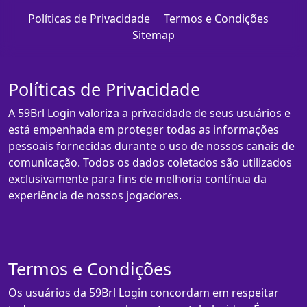
Políticas de Privacidade
Termos e Condições
Sitemap
Políticas de Privacidade
A 59Brl Login valoriza a privacidade de seus usuários e
está empenhada em proteger todas as informações
pessoais fornecidas durante o uso de nossos canais de
comunicação. Todos os dados coletados são utilizados
exclusivamente para fins de melhoria contínua da
experiência de nossos jogadores.
Termos e Condições
Os usuários da 59Brl Login concordam em respeitar