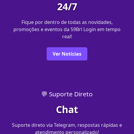
24/7
Fique por dentro de todas as novidades,
promoções e eventos da 59Brl Login em tempo
real!
Ver Notícias
💬 Suporte Direto
Chat
Suporte direto via Telegram, respostas rápidas e
atendimento personalizado!