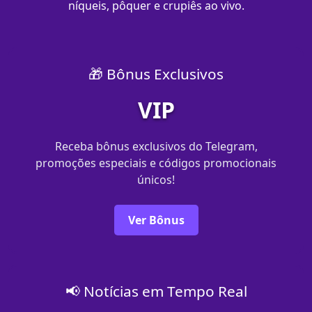
níqueis, pôquer e crupiês ao vivo.
🎁 Bônus Exclusivos
VIP
Receba bônus exclusivos do Telegram,
promoções especiais e códigos promocionais
únicos!
Ver Bônus
📢 Notícias em Tempo Real