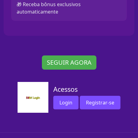
🎁 Receba bônus exclusivos
automaticamente
SEGUIR AGORA
Acessos
Login
Registrar-se