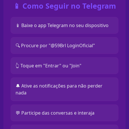
📱 Como Seguir no Telegram
📱 Baixe o app Telegram no seu dispositivo
🔍 Procure por "@59Brl LoginOficial"
👆 Toque em "Entrar" ou "Join"
🔔 Ative as notificações para não perder
nada
💬 Participe das conversas e interaja