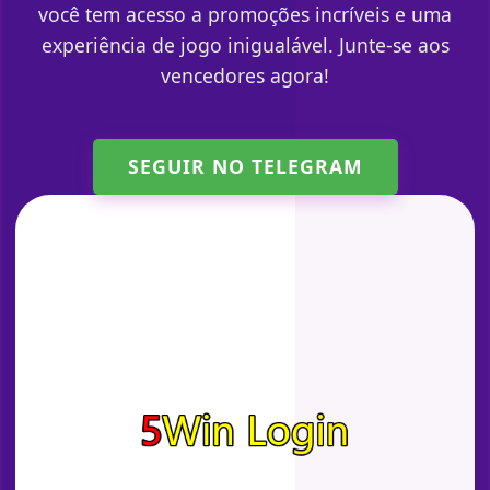
você tem acesso a promoções incríveis e uma
experiência de jogo inigualável. Junte-se aos
vencedores agora!
SEGUIR NO TELEGRAM