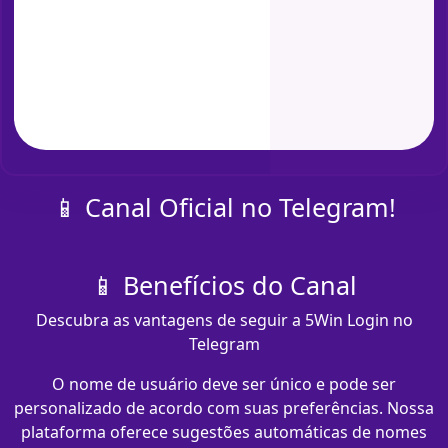
📱 Canal Oficial no Telegram!
📱 Benefícios do Canal
Descubra as vantagens de seguir a 5Win Login no
Telegram
O nome de usuário deve ser único e pode ser
personalizado de acordo com suas preferências. Nossa
plataforma oferece sugestões automáticas de nomes