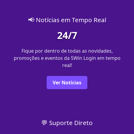
📢 Notícias em Tempo Real
24/7
Fique por dentro de todas as novidades,
promoções e eventos da 5Win Login em tempo
real!
Ver Notícias
💬 Suporte Direto