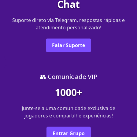
Chat
Suporte direto via Telegram, respostas rápidas e
atendimento personalizado!
Falar Suporte
👥 Comunidade VIP
1000+
Junte-se a uma comunidade exclusiva de
jogadores e compartilhe experiências!
Entrar Grupo