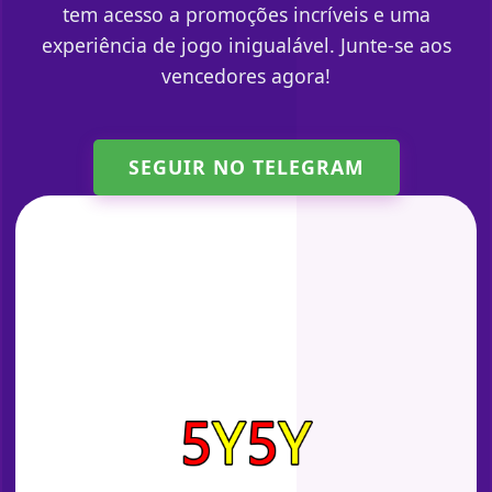
tem acesso a promoções incríveis e uma
experiência de jogo inigualável. Junte-se aos
vencedores agora!
SEGUIR NO TELEGRAM