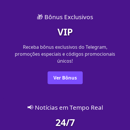
🎁 Bônus Exclusivos
VIP
Receba bônus exclusivos do Telegram,
promoções especiais e códigos promocionais
únicos!
Ver Bônus
📢 Notícias em Tempo Real
24/7