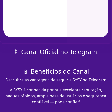
📱 Canal Oficial no Telegram!
📱 Benefícios do Canal
Descubra as vantagens de seguir a 5Y5Y no Telegram
A 5Y5Y é conhecida por sua excelente reputação,
saques rápidos, ampla base de usuários e segurança
confiável — pode confiar!