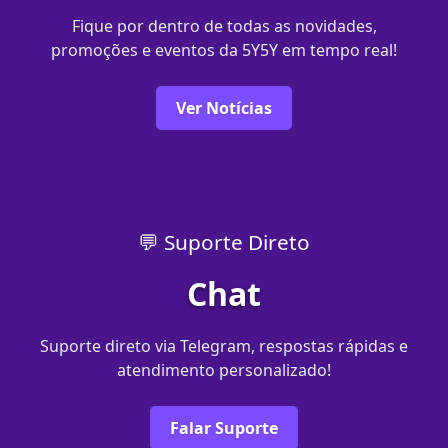
Fique por dentro de todas as novidades,
promoções e eventos da 5Y5Y em tempo real!
Ver Notícias
💬 Suporte Direto
Chat
Suporte direto via Telegram, respostas rápidas e
atendimento personalizado!
Falar Suporte