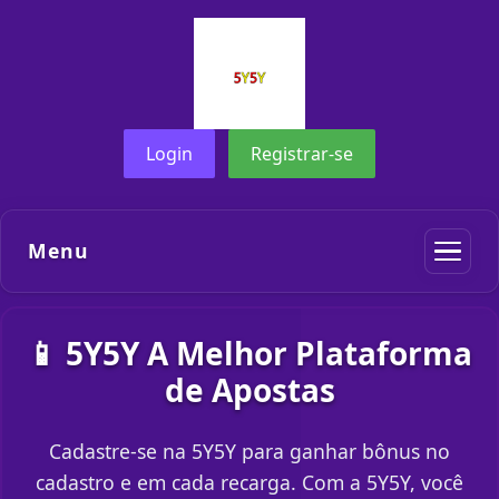
Login
Registrar-se
Menu
📱 5Y5Y A Melhor Plataforma
de Apostas
Cadastre-se na 5Y5Y para ganhar bônus no
cadastro e em cada recarga. Com a 5Y5Y, você