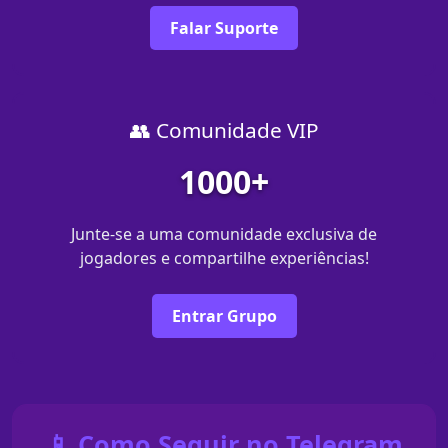
Falar Suporte
👥 Comunidade VIP
1000+
Junte-se a uma comunidade exclusiva de
jogadores e compartilhe experiências!
Entrar Grupo
📱 Como Seguir no Telegram