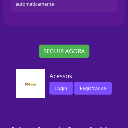
automaticamente
SEGUIR AGORA
Acessos
Login
Registrar-se