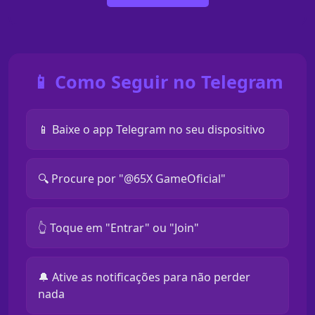
📱 Como Seguir no Telegram
📱 Baixe o app Telegram no seu dispositivo
🔍 Procure por "@65X GameOficial"
👆 Toque em "Entrar" ou "Join"
🔔 Ative as notificações para não perder
nada