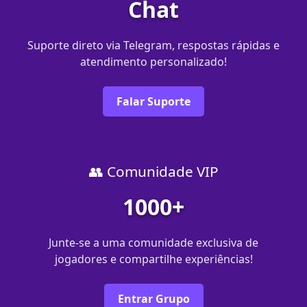
Chat
Suporte direto via Telegram, respostas rápidas e
atendimento personalizado!
Falar Suporte
👥 Comunidade VIP
1000+
Junte-se a uma comunidade exclusiva de
jogadores e compartilhe experiências!
Entrar Grupo