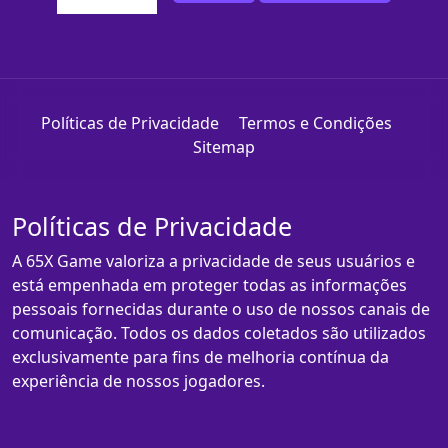
Políticas de Privacidade
Termos e Condições
Sitemap
Políticas de Privacidade
A 65X Game valoriza a privacidade de seus usuários e
está empenhada em proteger todas as informações
pessoais fornecidas durante o uso de nossos canais de
comunicação. Todos os dados coletados são utilizados
exclusivamente para fins de melhoria contínua da
experiência de nossos jogadores.