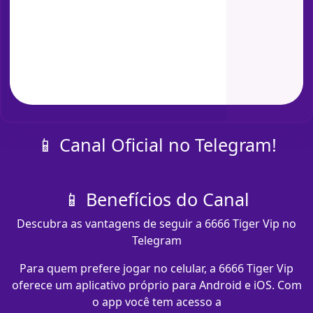
📱 Canal Oficial no Telegram!
📱 Benefícios do Canal
Descubra as vantagens de seguir a 6666 Tiger Vip no
Telegram
Para quem prefere jogar no celular, a 6666 Tiger Vip
oferece um aplicativo próprio para Android e iOS. Com
o app você tem acesso a