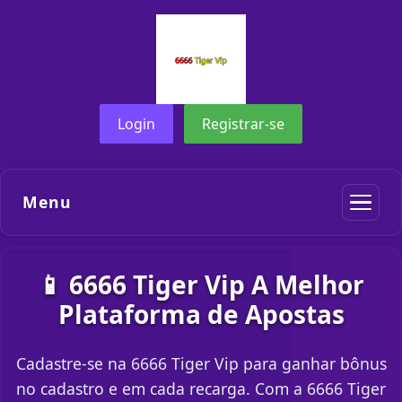
Login
Registrar-se
Menu
📱 6666 Tiger Vip A Melhor
Plataforma de Apostas
Cadastre-se na 6666 Tiger Vip para ganhar bônus
no cadastro e em cada recarga. Com a 6666 Tiger