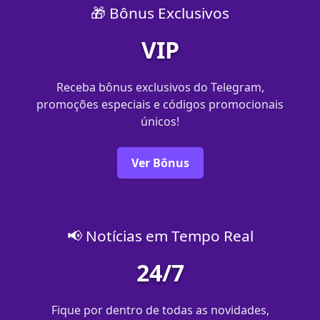
🎁 Bônus Exclusivos
VIP
Receba bônus exclusivos do Telegram,
promoções especiais e códigos promocionais
únicos!
Ver Bônus
📢 Notícias em Tempo Real
24/7
Fique por dentro de todas as novidades,