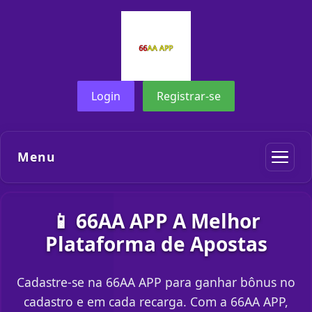
Login
Registrar-se
Menu
📱 66AA APP A Melhor
Plataforma de Apostas
Cadastre-se na 66AA APP para ganhar bônus no
cadastro e em cada recarga. Com a 66AA APP,