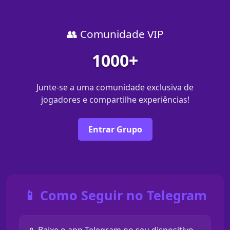
👥 Comunidade VIP
1000+
Junte-se a uma comunidade exclusiva de
jogadores e compartilhe experiências!
Entrar Grupo
📱 Como Seguir no Telegram