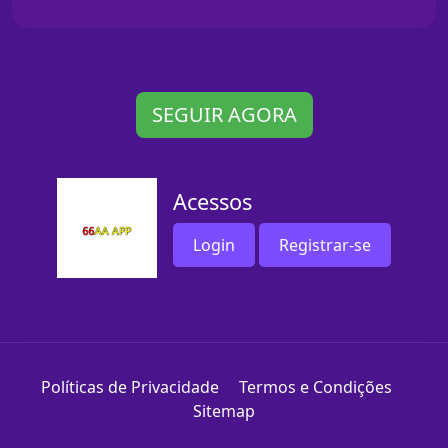
SEGUIR AGORA
Acessos
Login
Registrar-se
Políticas de Privacidade
Termos e Condições
Sitemap