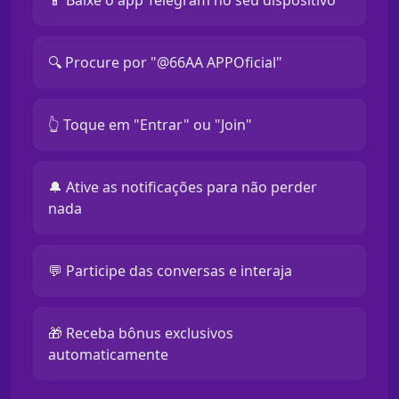
📱 Baixe o app Telegram no seu dispositivo
🔍 Procure por "@66AA APPOficial"
👆 Toque em "Entrar" ou "Join"
🔔 Ative as notificações para não perder
nada
💬 Participe das conversas e interaja
🎁 Receba bônus exclusivos
automaticamente