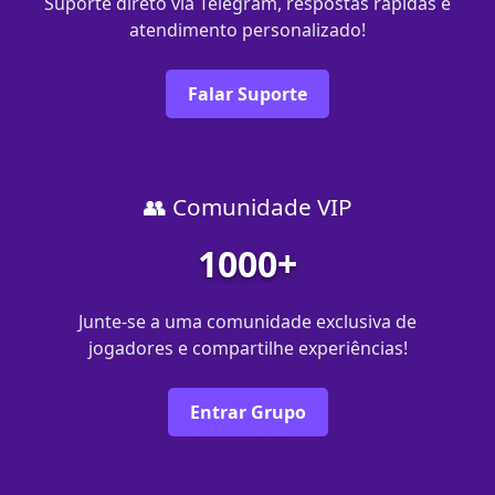
Suporte direto via Telegram, respostas rápidas e
atendimento personalizado!
Falar Suporte
👥 Comunidade VIP
1000+
Junte-se a uma comunidade exclusiva de
jogadores e compartilhe experiências!
Entrar Grupo