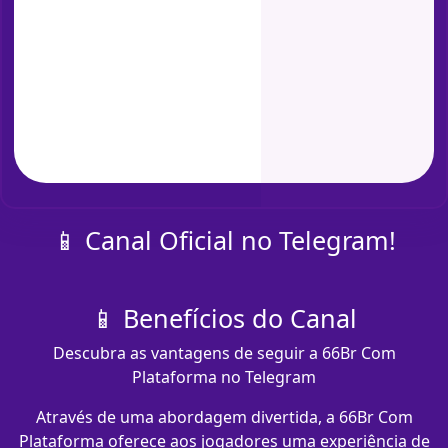
📱 Canal Oficial no Telegram!
📱 Benefícios do Canal
Descubra as vantagens de seguir a 66Br Com
Plataforma no Telegram
Através de uma abordagem divertida, a 66Br Com
Plataforma oferece aos jogadores uma experiência de