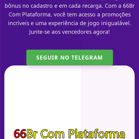
bônus no cadastro e em cada recarga. Com a 66Br
Com Plataforma, você tem acesso a promoções
incríveis e uma experiência de jogo inigualável.
Junte-se aos vencedores agora!
SEGUIR NO TELEGRAM