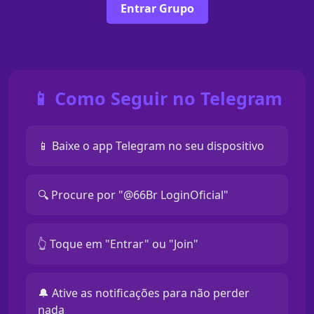
Entrar Grupo
📱 Como Seguir no Telegram
📱 Baixe o app Telegram no seu dispositivo
🔍 Procure por "@66Br LoginOficial"
👆 Toque em "Entrar" ou "Join"
🔔 Ative as notificações para não perder
nada