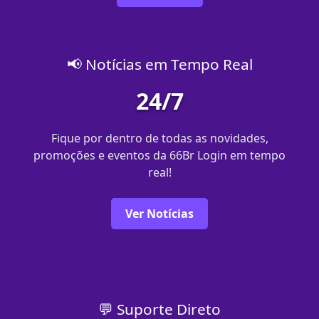
📢 Notícias em Tempo Real
24/7
Fique por dentro de todas as novidades,
promoções e eventos da 66Br Login em tempo
real!
Ver Notícias
💬 Suporte Direto