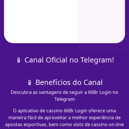
📱 Canal Oficial no Telegram!
📱 Benefícios do Canal
Descubra as vantagens de seguir a 66Br Login no
Telegram
O aplicativo de cassino 66Br Login oferece uma
maneira fácil de aproveitar a melhor experiência de
apostas esportivas, bem como slots de cassino on-line