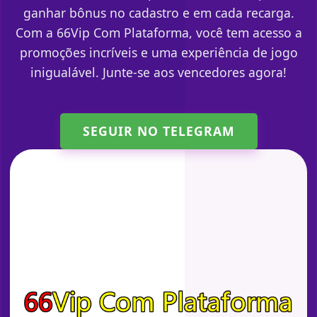
ganhar bônus no cadastro e em cada recarga.
Com a 66Vip Com Plataforma, você tem acesso a
promoções incríveis e uma experiência de jogo
inigualável. Junte-se aos vencedores agora!
SEGUIR NO TELEGRAM