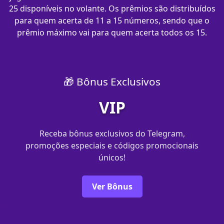
25 disponíveis no volante. Os prêmios são distribuídos
para quem acerta de 11 a 15 números, sendo que o
prêmio máximo vai para quem acerta todos os 15.
🎁 Bônus Exclusivos
VIP
Receba bônus exclusivos do Telegram,
promoções especiais e códigos promocionais
únicos!
Ver Bônus