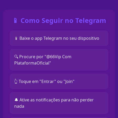
📱 Como Seguir no Telegram
📱 Baixe o app Telegram no seu dispositivo
🔍 Procure por "@66Vip Com
PlataformaOficial"
👆 Toque em "Entrar" ou "Join"
🔔 Ative as notificações para não perder
nada