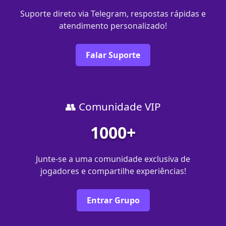
Suporte direto via Telegram, respostas rápidas e
atendimento personalizado!
Falar Suporte
👥 Comunidade VIP
1000+
Junte-se a uma comunidade exclusiva de
jogadores e compartilhe experiências!
Entrar Grupo