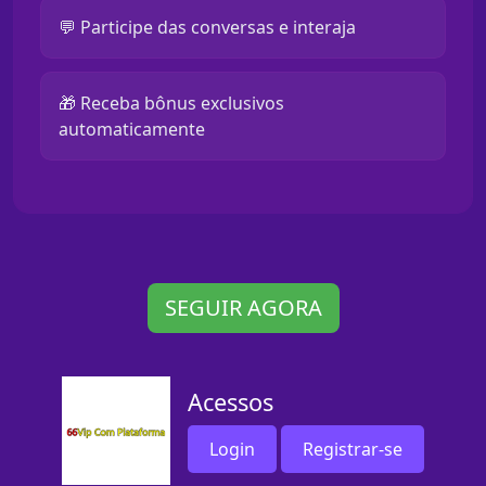
💬 Participe das conversas e interaja
🎁 Receba bônus exclusivos
automaticamente
SEGUIR AGORA
Acessos
Login
Registrar-se