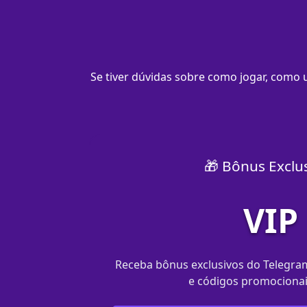
Se tiver dúvidas sobre como jogar, como 
🎁 Bônus Exclu
VIP
Receba bônus exclusivos do Telegra
e códigos promocionai