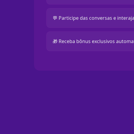
💬 Participe das conversas e interaj
🎁 Receba bônus exclusivos autom