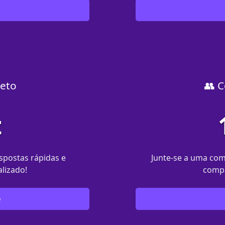
reto
👥 
t
espostas rápidas e
Junte-se a uma com
lizado!
compa
e