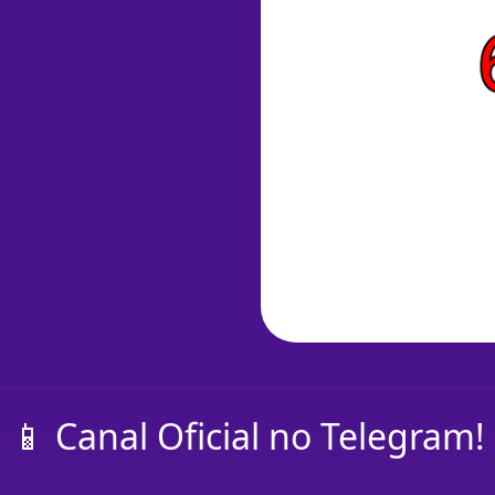
📱 Canal Oficial no Telegram!