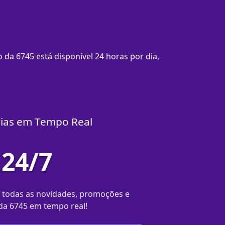
da 6745 está disponível 24 horas por dia,
cias em Tempo Real
24/7
e todas as novidades, promoções e
da 6745 em tempo real!