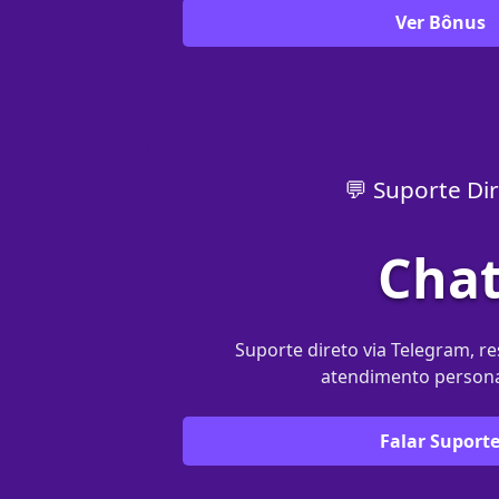
Ver Bônus
💬 Suporte Di
Cha
Suporte direto via Telegram, r
atendimento persona
Falar Suport