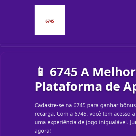
📱 6745 A Melhor
Plataforma de A
Cadastre-se na 6745 para ganhar bônus
recarga. Com a 6745, você tem acesso a
uma experiência de jogo inigualável. J
agora!