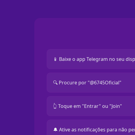
📱 Baixe o app Telegram no seu disp
🔍 Procure por "@6745Oficial"
👆 Toque em "Entrar" ou "Join"
🔔 Ative as notificações para não p