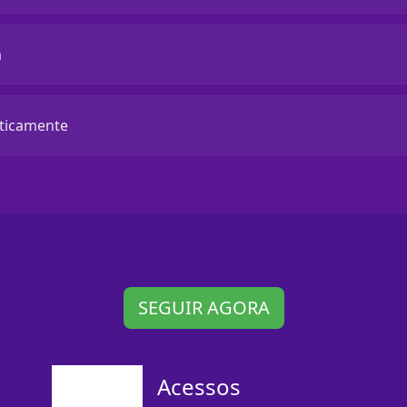
a
aticamente
SEGUIR AGORA
Acessos