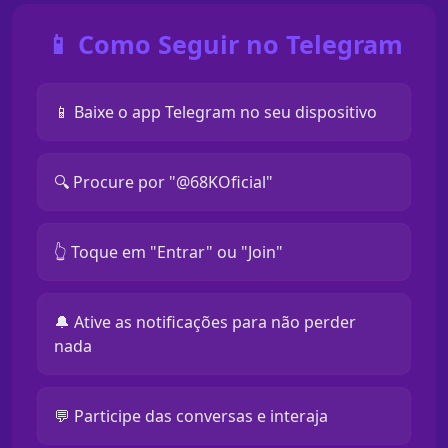
📱 Como Seguir no Telegram
📱 Baixe o app Telegram no seu dispositivo
🔍 Procure por "@68KOficial"
👆 Toque em "Entrar" ou "Join"
🔔 Ative as notificações para não perder
nada
💬 Participe das conversas e interaja