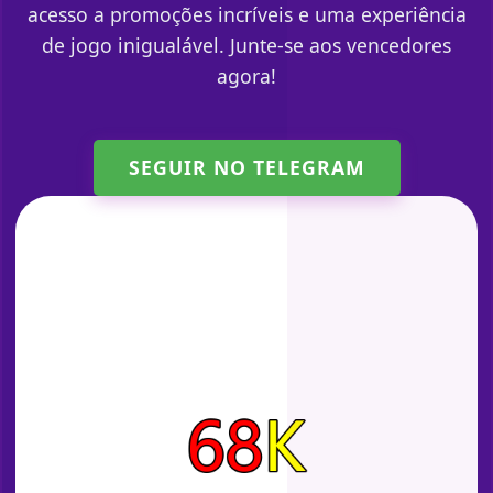
acesso a promoções incríveis e uma experiência
de jogo inigualável. Junte-se aos vencedores
agora!
SEGUIR NO TELEGRAM