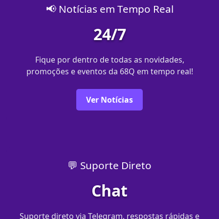
📢 Notícias em Tempo Real
24/7
Fique por dentro de todas as novidades,
promoções e eventos da 68Q em tempo real!
Ver Notícias
💬 Suporte Direto
Chat
Suporte direto via Telegram, respostas rápidas e