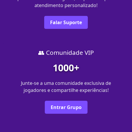
atendimento personalizado!
Falar Suporte
👥 Comunidade VIP
1000+
Junte-se a uma comunidade exclusiva de
jogadores e compartilhe experiências!
Entrar Grupo