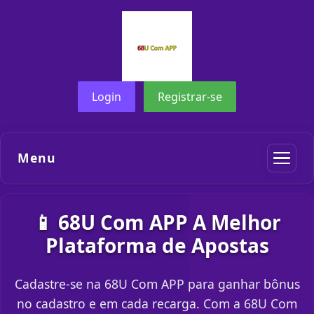
Login
Registrar-se
Menu
📱 68U Com APP A Melhor
Plataforma de Apostas
Cadastre-se na 68U Com APP para ganhar bônus
no cadastro e em cada recarga. Com a 68U Com