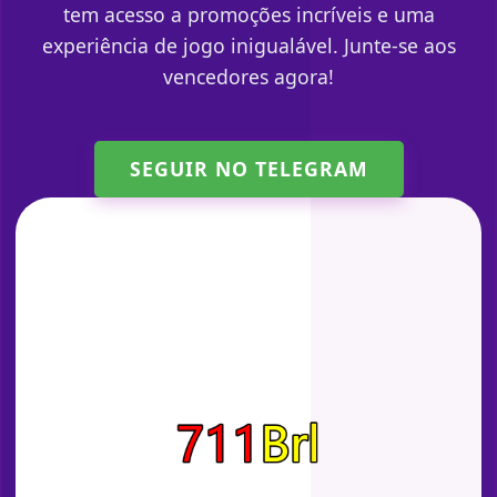
tem acesso a promoções incríveis e uma
experiência de jogo inigualável. Junte-se aos
vencedores agora!
SEGUIR NO TELEGRAM