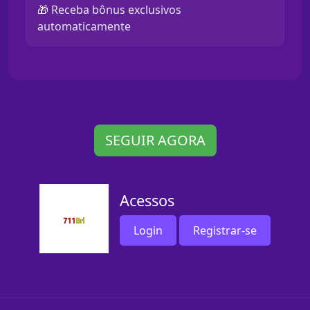
🎁 Receba bônus exclusivos
automaticamente
SEGUIR AGORA
Acessos
Login
Registrar-se