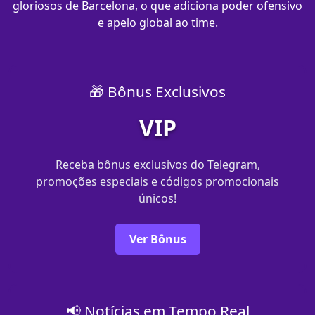
gloriosos de Barcelona, o que adiciona poder ofensivo
e apelo global ao time.
🎁 Bônus Exclusivos
VIP
Receba bônus exclusivos do Telegram,
promoções especiais e códigos promocionais
únicos!
Ver Bônus
📢 Notícias em Tempo Real