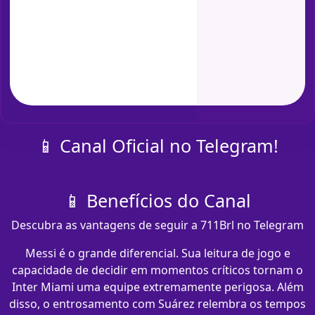
📱 Canal Oficial no Telegram!
📱 Benefícios do Canal
Descubra as vantagens de seguir a 711Brl no Telegram
Messi é o grande diferencial. Sua leitura de jogo e
capacidade de decidir em momentos críticos tornam o
Inter Miami uma equipe extremamente perigosa. Além
disso, o entrosamento com Suárez relembra os tempos