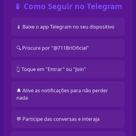
📱 Como Seguir no Telegram
📱 Baixe o app Telegram no seu dispositivo
🔍 Procure por "@711BrlOficial"
👆 Toque em "Entrar" ou "Join"
🔔 Ative as notificações para não perder
nada
💬 Participe das conversas e interaja