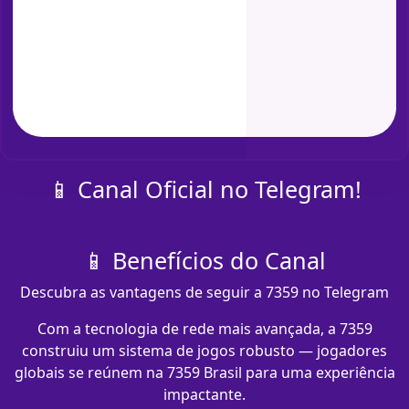
📱 Canal Oficial no Telegram!
📱 Benefícios do Canal
Descubra as vantagens de seguir a 7359 no Telegram
Com a tecnologia de rede mais avançada, a 7359
construiu um sistema de jogos robusto — jogadores
globais se reúnem na 7359 Brasil para uma experiência
impactante.