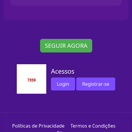
SEGUIR AGORA
Acessos
Login
Registrar-se
Políticas de Privacidade
Termos e Condições