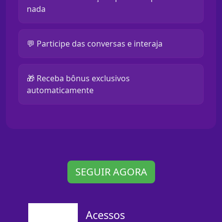
nada
💬 Participe das conversas e interaja
🎁 Receba bônus exclusivos
automaticamente
SEGUIR AGORA
Acessos