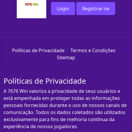
Login
Registrar-se
Políticas de Privacidade
Termos e Condições
Sitemap
Políticas de Privacidade
A 7676 Win valoriza a privacidade de seus usuários e
está empenhada em proteger todas as informações
pessoais fornecidas durante o uso de nossos canais de
comunicação. Todos os dados coletados são utilizados
exclusivamente para fins de melhoria contínua da
experiência de nossos jogadores.