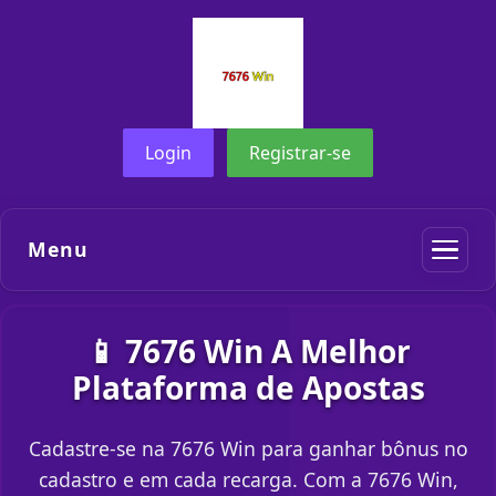
Login
Registrar-se
Menu
📱 7676 Win A Melhor
Plataforma de Apostas
Cadastre-se na 7676 Win para ganhar bônus no
cadastro e em cada recarga. Com a 7676 Win,