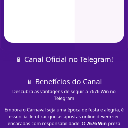
📱 Canal Oficial no Telegram!
📱 Benefícios do Canal
Descubra as vantagens de seguir a 7676 Win no
Telegram
Embora o Carnaval seja uma época de festa e alegria, é
essencial lembrar que as apostas online devem ser
encaradas com responsabilidade. O
7676 Win
preza