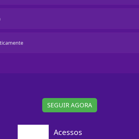
a
aticamente
SEGUIR AGORA
Acessos