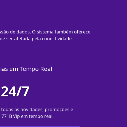
pressão de dados. O sistema também oferece
e ser afetada pela conectividade.
cias em Tempo Real
24/7
e todas as novidades, promoções e
 771B Vip em tempo real!