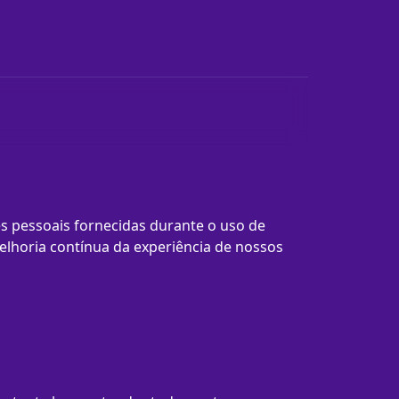
s pessoais fornecidas durante o uso de
elhoria contínua da experiência de nossos