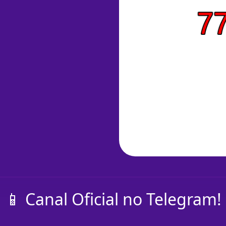
📱 Canal Oficial no Telegram!