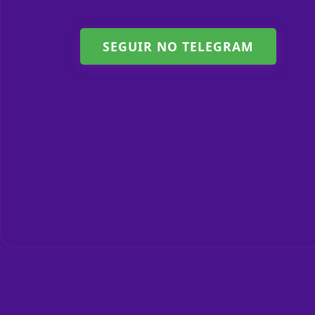
SEGUIR NO TELEGRAM