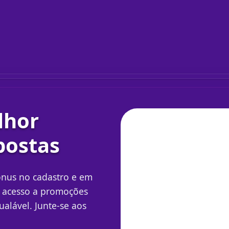
lhor
postas
ônus no cadastro e em
m acesso a promoções
ualável. Junte-se aos