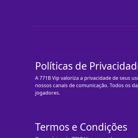
Políticas de Privacida
A 771B Vip valoriza a privacidade de seus 
nossos canais de comunicação. Todos os dad
jogadores.
Termos e Condições