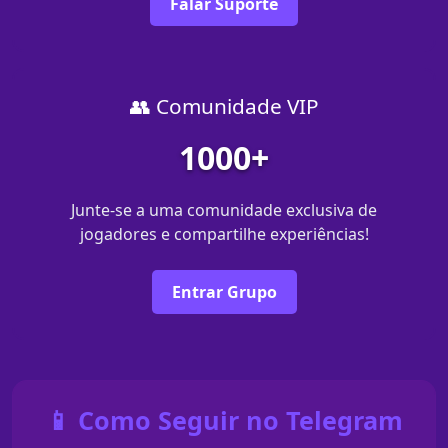
Falar Suporte
👥 Comunidade VIP
1000+
Junte-se a uma comunidade exclusiva de
jogadores e compartilhe experiências!
Entrar Grupo
📱 Como Seguir no Telegram