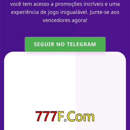
você tem acesso a promoções incríveis e uma
experiência de jogo inigualável. Junte-se aos
vencedores agora!
SEGUIR NO TELEGRAM