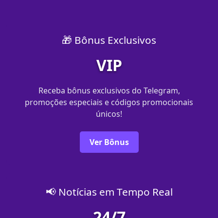
🎁 Bônus Exclusivos
VIP
Receba bônus exclusivos do Telegram,
promoções especiais e códigos promocionais
únicos!
Ver Bônus
📢 Notícias em Tempo Real
24/7