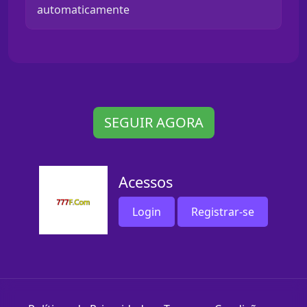
automaticamente
SEGUIR AGORA
Acessos
Login
Registrar-se