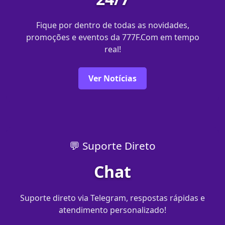
Fique por dentro de todas as novidades,
promoções e eventos da 777F.Com em tempo
real!
Ver Notícias
💬 Suporte Direto
Chat
Suporte direto via Telegram, respostas rápidas e
atendimento personalizado!