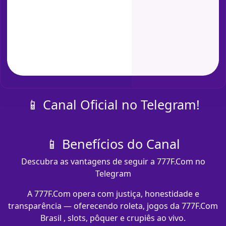
📱 Canal Oficial no Telegram!
📱 Benefícios do Canal
Descubra as vantagens de seguir a 777F.Com no
Telegram
A 777F.Com opera com justiça, honestidade e
transparência — oferecendo roleta, jogos da 777F.Com
Brasil , slots, pôquer e crupiês ao vivo.