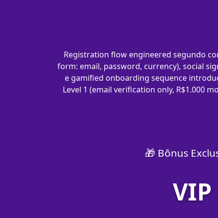
Registration flow engineered segundo conve
form: email, password, currency), social si
e gamified onboarding sequence introduci
Level 1 (email verification only, R$1.000 
🎁 Bônus Exclu
VIP