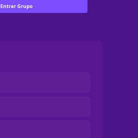
Entrar Grupo