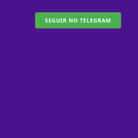
SEGUIR NO TELEGRAM